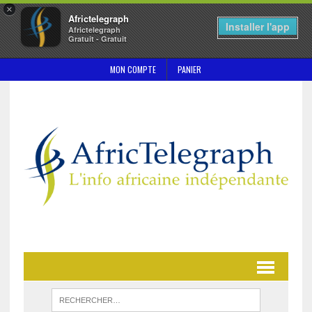
×
Africtelegraph
Installer l'app
Africtelegraph
Gratuit - Gratuit
MON COMPTE
PANIER