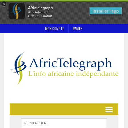
×
Africtelegraph
Installer l'app
Africtelegraph
Gratuit - Gratuit
MON COMPTE
PANIER