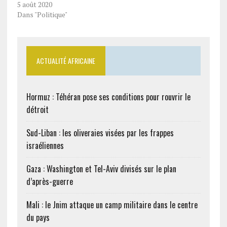
Conseil Supérieur de la
5 août 2020
Magistrature, la session
Dans "Politique"
du Conseil Supérieur de
la Magistrature s’est
tenue mardi 4 août 2020,
au Palais de la Présidence
ACTUALITÉ AFRICAINE
de la République A
l’ouverture des travaux,
Monsieur le…
Hormuz : Téhéran pose ses conditions pour rouvrir le
détroit
Sud-Liban : les oliveraies visées par les frappes
israéliennes
Gaza : Washington et Tel-Aviv divisés sur le plan
d’après-guerre
Mali : le Jnim attaque un camp militaire dans le centre
du pays