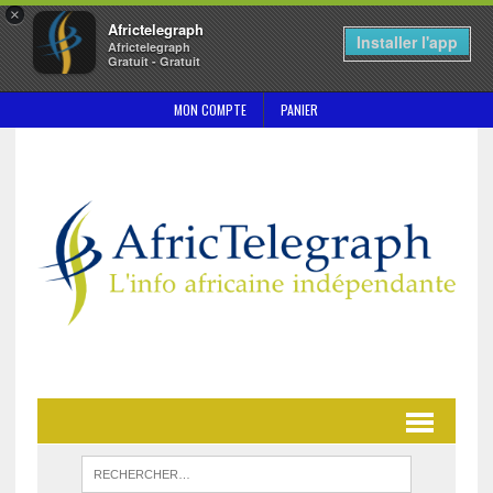
×
Africtelegraph
Installer l'app
Africtelegraph
Gratuit - Gratuit
MON COMPTE
PANIER