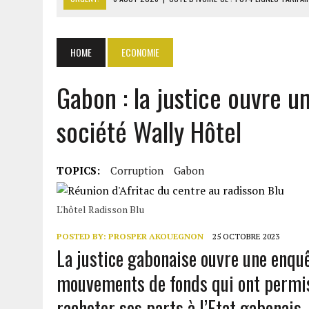
6 AOÛT 2026
|
LA BANQUE MONDIALE ACCORDE 340 MILLIARDS FCFA 
6 AOÛT 2026
|
CAN FÉMININE : LA CÔTE D’IVOIRE ET L’AFRIQUE DU 
HOME
ECONOMIE
6 AOÛT 2026
|
MONDIAL 2030 : INFANTINO ACCUSÉ D’AVOIR PROMIS 
Gabon : la justice ouvre u
6 AOÛT 2026
|
SÉNÉGAL : ABDOU KHADIR SOW QUITTE LE PRP POUR 
société Wally Hôtel
TOPICS:
Corruption
Gabon
L'hôtel Radisson Blu
POSTED BY:
PROSPER AKOUEGNON
25 OCTOBRE 2023
La justice gabonaise ouvre une enquê
mouvements de fonds qui ont permis
racheter ses parts à l’Etat gabonais.