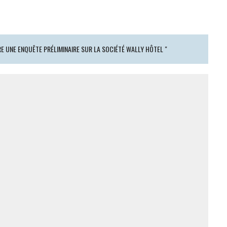
RE UNE ENQUÊTE PRÉLIMINAIRE SUR LA SOCIÉTÉ WALLY HÔTEL "