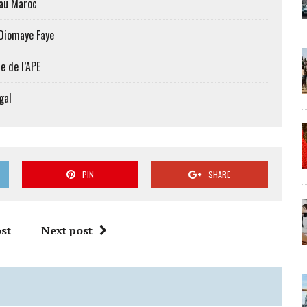
 au Maroc
 Diomaye Faye
e de l’APE
gal
PIN
SHARE
st
Next post