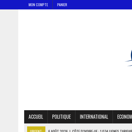
MON COMPTE
PANIER
ACCUEIL
POLITIQUE
INTERNATIONAL
ECONOM
URGENT:
6 AOÛT 2026
|
CÔTE D’IVOIRE-UE : 1 074 LIGNES TARIFA