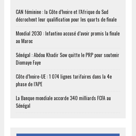
religieuses qui
avaient pris la décision de
CAN féminine : la Côte d’Ivoire et l’Afrique du Sud
reprendre leurs activités,
décrochent leur qualification pour les quarts de finale
…
Mondial 2030 : Infantino accusé d’avoir promis la finale
au Maroc
Sénégal : Abdou Khadir Sow quitte le PRP pour soutenir
Diomaye Faye
Côte d’Ivoire-UE : 1 074 lignes tarifaires dans la 4e
phase de l’APE
La Banque mondiale accorde 340 milliards FCFA au
Sénégal