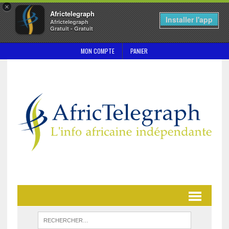
×
Africtelegraph
Installer l'app
Africtelegraph
Gratuit - Gratuit
MON COMPTE
PANIER