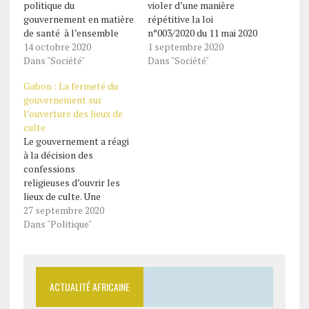
politique du
violer d’une manière
gouvernement en matière
répétitive la loi
de santé à l’ensemble
n°003/2020 du 11 mai 2020
des responsables des
14 octobre 2020
fixant les mesures de
1 septembre 2020
différentes
Dans "Société"
prévention, de lutte et de
Dans "Société"
administrations
riposte contre les
Gabon : La fermeté du
hospitalières. Guy
catastrophes sanitaires,
gouvernement sur
Patrick Obiang Ndong a
adoptée pour contenir le
l’ouverture des lieux de
indiqué à ses
Coronavirus (Covid-19).
culte
interlocuteurs les grands
Dr Guy Patrick Obiang
Le gouvernement a réagi
axes qui s’articuler sur le
Ndong a organisé des
à la décision des
renforcement de la
rassemblements de…
confessions
performance de l’accès
religieuses d’ouvrir les
et de l’offre de…
lieux de culte. Une
volonté rejetée par le
27 septembre 2020
ministre de l’Intérieur qui
Dans "Politique"
précise qu’aucune
ouverture de ces lieux ne
sera possible sans l’aval
de l’exécutif. En réponse
ACTUALITÉ AFRICAINE
à une partie des leaders
de confessions