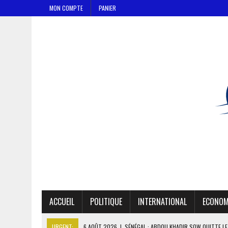
MON COMPTE
PANIER
ACCUEIL
POLITIQUE
INTERNATIONAL
ECONOM
URGENT:
6 AOÛT 2026
|
SÉNÉGAL : ABDOU KHADIR SOW QUITTE L