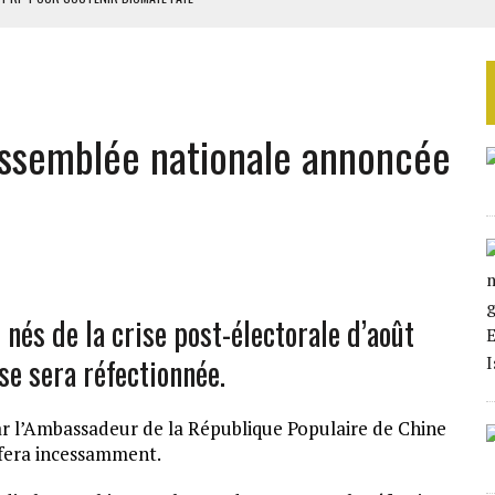
 4E PHASE DE L’APE
AU SÉNÉGAL
EURS D’ÉLECTRICITÉ SOLAIRE
’Assemblée nationale annoncée
LA FINALE AU MAROC
 nés de la crise post-électorale d’août
se sera réfectionnée.
par l’Ambassadeur de la République Populaire de Chine
fera incessamment.