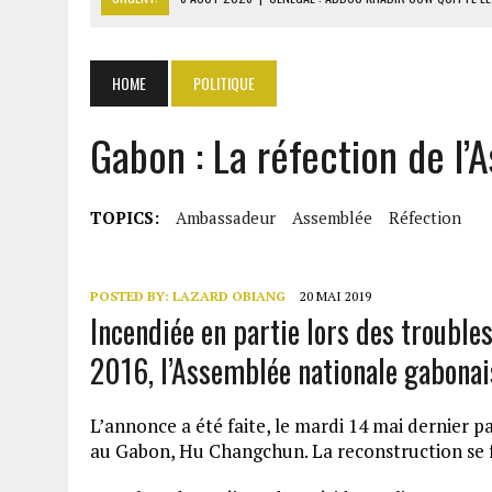
6 AOÛT 2026
|
CÔTE D’IVOIRE-UE : 1 074 LIGNES TARIFAIRES DANS LA
6 AOÛT 2026
|
LA BANQUE MONDIALE ACCORDE 340 MILLIARDS FCFA 
HOME
POLITIQUE
6 AOÛT 2026
|
RWANDA : LES MÉNAGES APPELÉS À DEVENIR PRODUCT
Gabon : La réfection de l
6 AOÛT 2026
|
MONDIAL 2030 : INFANTINO ACCUSÉ D’AVOIR PROMIS 
TOPICS:
Ambassadeur
Assemblée
Réfection
POSTED BY:
LAZARD OBIANG
20 MAI 2019
Incendiée en partie lors des troubles
2016, l’Assemblée nationale gabonai
L’annonce a été faite, le mardi 14 mai dernier 
au Gabon, Hu Changchun. La reconstruction se 