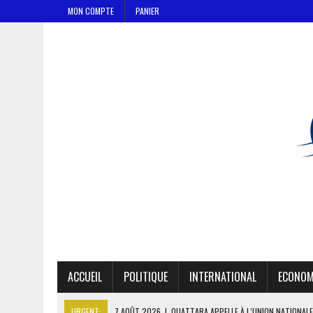
MON COMPTE
PANIER
ACCUEIL
POLITIQUE
INTERNATIONAL
ECONOM
URGENT:
7 AOÛT 2026
|
OUATTARA APPELLE À L’UNION NATIONALE