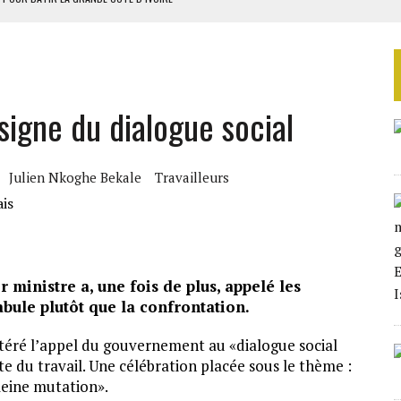
OUR L’INDÉPENDANCE
E DUPLICITÉ SUR L’ASER
RIEN DE DÉVELOPPEMENT
 signe du dialogue social
 DU PROJET SÉNÉGALO-MAURITANIEN
Julien Nkoghe Bekale
Travailleurs
r ministre a, une fois de plus, appelé les
abule plutôt que la confrontation.
itéré l’appel du gouvernement au «dialogue social
te du travail. Une célébration placée sous le thème :
leine mutation».