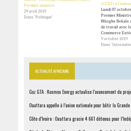
(CCEF) à l’uniss
Premier ministre
Lundi 07 octobre 
29 avril 2019
Premier Ministre
Dans "Politique"
Nkoghe Bekale a
de travail avec l
Commerce Extéri
(CCEF). Pour la c
9 octobre 2019
entouré de quel
Dans "Internatio
équipe gouvern
Travail, Infrast
Budget). L’emplo
publiques et…
ACTUALITÉ AFRICAINE
Gaz GTA : Kosmos Energy actualise l’avancement du proj
Ouattara appelle à l’union nationale pour bâtir la Grande 
Côte d’Ivoire : Ouattara gracie 4 661 détenus pour l’Ind