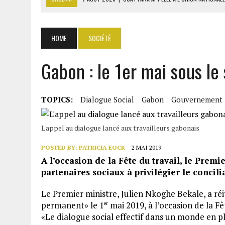
7 AOÛT 2026
|
CÔTE D’IVOIRE : OUATTARA GRACIE 4 661 DÉTENUS P
7 AOÛT 2026
|
SÉNÉGAL : THIERNO ALASSANE SALL ACCUSE PASTEF D
HOME
SOCIÉTÉ
7 AOÛT 2026
|
LE PREMIER MINISTRE GUINÉEN SALUE LE MODÈLE IVOI
Gabon : le 1er mai sous le
7 AOÛT 2026
|
GAZ GTA : KOSMOS ENERGY ACTUALISE L’AVANCEMENT
TOPICS:
Dialogue Social
Gabon
Gouvernement
L'appel au dialogue lancé aux travailleurs gabonais
POSTED BY:
PATRICIA EOCK
2 MAI 2019
A l’occasion de la Fête du travail, le Premie
partenaires sociaux à privilégier le concili
Le Premier ministre, Julien Nkoghe Bekale, a ré
permanent» le 1
mai 2019, à l’occasion de la Fê
er
«Le dialogue social effectif dans un monde en p