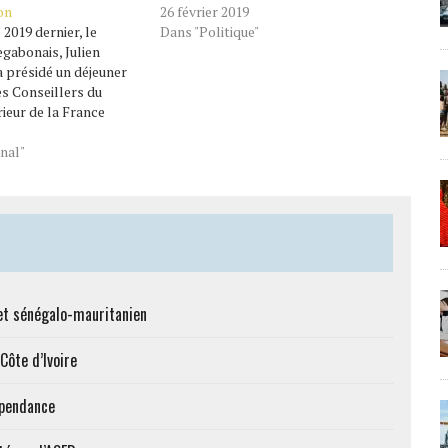
on
26 février 2019
2019 dernier, le
Dans "Politique"
gabonais, Julien
 présidé un déjeuner
es Conseillers du
eur de la France
irconstance, il était
ques membres de son
nal"
ementale (Commerce,
ructures, Economie,
i, les finances
et sénégalo-mauritanien
Côte d’Ivoire
épendance