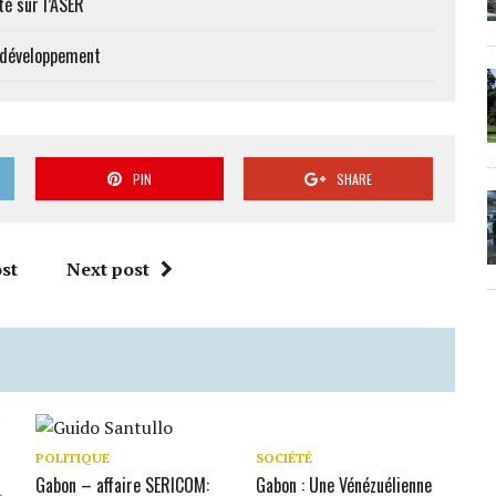
té sur l’ASER
e développement
PIN
SHARE
st
Next post
POLITIQUE
SOCIÉTÉ
Gabon – affaire SERICOM:
Gabon : Une Vénézuélienne