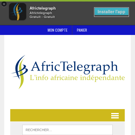
×
Africtelegraph
Installer l'app
Africtelegraph
Gratuit - Gratuit
MON COMPTE
PANIER