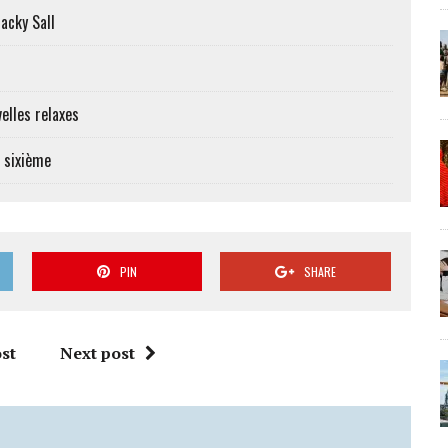
Macky Sall
elles relaxes
e sixième
PIN
SHARE
st
Next post