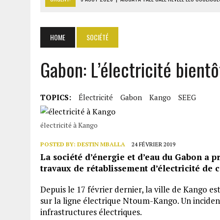
9 AOÛT 2026
|
ITURI : 13 CIVILS TUÉS ET UN VILLAGE INCENDIÉ PAR L
9 AOÛT 2026
|
AFFAIRE PAPE CHEIKH DIALLO : OUSMANE KANE CRAINT
HOME
SOCIÉTÉ
9 AOÛT 2026
|
GABON : 46 000 ÉLÈVES DU PRIMAIRE AFFECTÉS EN CL
Gabon: L’électricité bient
9 AOÛT 2026
|
ASSALA À DAMAS : UN CONCERT QUI RAVIVE LES FRAC
TOPICS:
Électricité
Gabon
Kango
SEEG
électricité à Kango
POSTED BY:
DESTIN MBALLA
24 FÉVRIER 2019
La société d’énergie et d’eau du Gabon a p
travaux de rétablissement d’électricité de ce
Depuis le 17 février dernier, la ville de Kango e
sur la ligne électrique Ntoum-Kango. Un incident
infrastructures électriques.