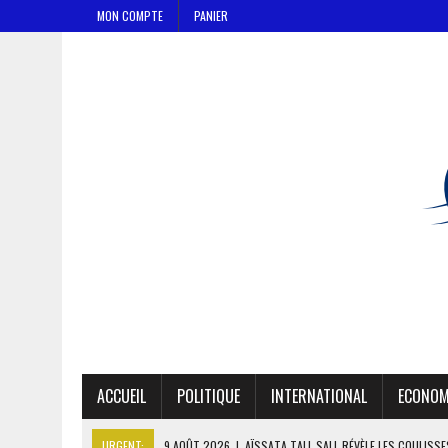
MON COMPTE
PANIER
ACCUEIL
POLITIQUE
INTERNATIONAL
ECONOM
URGENT:
9 AOÛT 2026
|
AÏSSATA TALL SALL RÉVÈLE LES COULISS