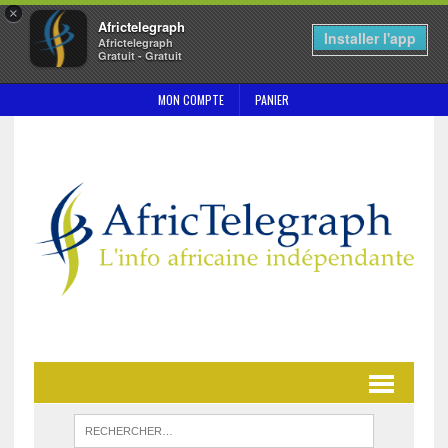
×
Africtelegraph
Installer l'app
Africtelegraph
Gratuit - Gratuit
MON COMPTE
PANIER