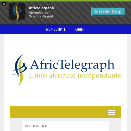
×
Africtelegraph
Installer l'app
Africtelegraph
Gratuit - Gratuit
MON COMPTE
PANIER