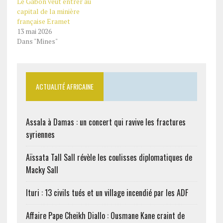
Le Gabon veut entrer au
Gabon, le vendredi 2
capital de la minière
octobre 2020, avec la…
française Eramet
13 mai 2026
Dans "Mines"
ACTUALITÉ AFRICAINE
Assala à Damas : un concert qui ravive les fractures
syriennes
Aïssata Tall Sall révèle les coulisses diplomatiques de
Macky Sall
Ituri : 13 civils tués et un village incendié par les ADF
Affaire Pape Cheikh Diallo : Ousmane Kane craint de