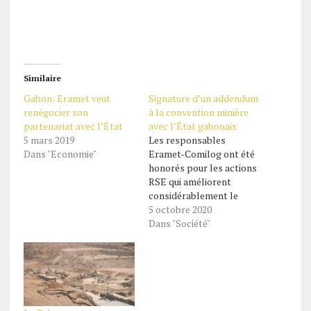
Similaire
Gabon: Eramet veut
Signature d’un addendum
renégocier son
à la convention minière
partenariat avec l’État
avec l’État gabonais
5 mars 2019
Les responsables
Dans "Economie"
Eramet-Comilog ont été
honorés pour les actions
RSE qui améliorent
considérablement le
trafic routier et
5 octobre 2020
favorisent l’accès aux
Dans "Société"
soins de tous les
habitants de Moanda et
ses environs Un nouveau
chapitre s’est ouvert
dans l’histoire de
Moanda au sud-est du