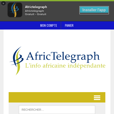
×
Africtelegraph
Installer l'app
Africtelegraph
Gratuit - Gratuit
MON COMPTE
PANIER