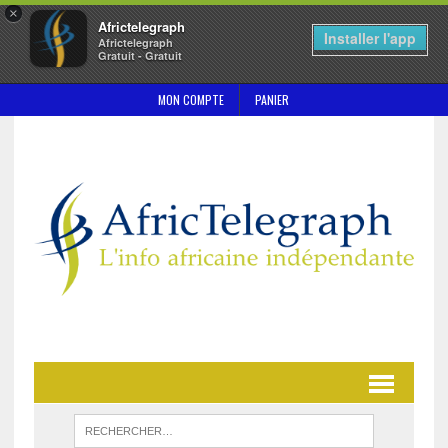
×
Africtelegraph
Installer l'app
Africtelegraph
Gratuit - Gratuit
MON COMPTE
PANIER