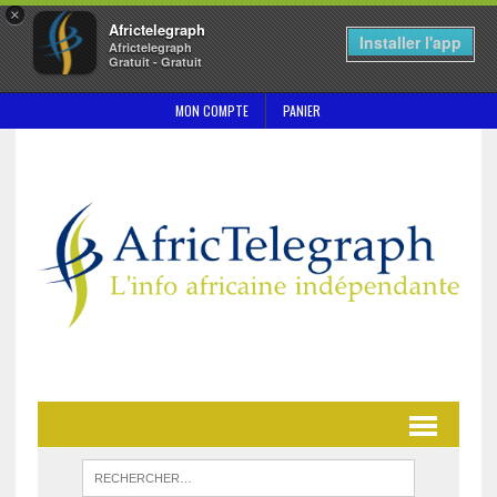
×
Africtelegraph
Installer l'app
Africtelegraph
Gratuit - Gratuit
MON COMPTE
PANIER