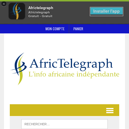
×
Africtelegraph
Installer l'app
Africtelegraph
Gratuit - Gratuit
MON COMPTE
PANIER