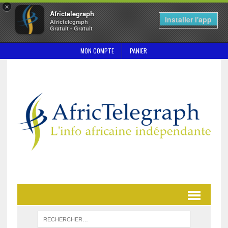
×
Africtelegraph
Installer l'app
Africtelegraph
Gratuit - Gratuit
MON COMPTE
PANIER