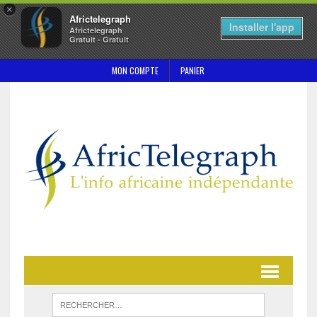
×
Africtelegraph
Installer l'app
Africtelegraph
Gratuit - Gratuit
MON COMPTE
PANIER