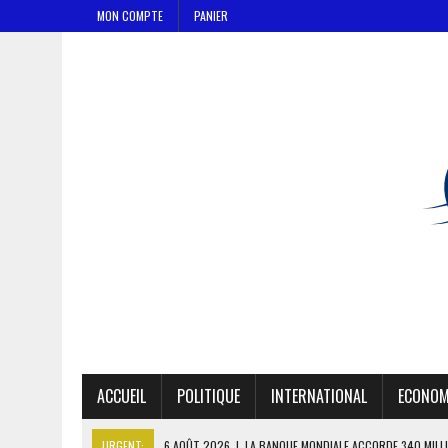
MON COMPTE
PANIER
ACCUEIL
POLITIQUE
INTERNATIONAL
ECONOM
URGENT:
6 AOÛT 2026
|
LA BANQUE MONDIALE ACCORDE 340 MILL