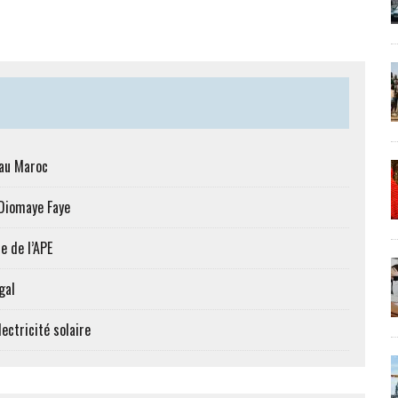
 au Maroc
 Diomaye Faye
e de l’APE
gal
ectricité solaire