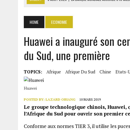
6 AOÛT 2026
|
RWANDA : LES MÉNAGES APPELÉS À DEVENIR PRODUCT
6 AOÛT 2026
|
MONDIAL 2030 : INFANTINO ACCUSÉ D’AVOIR PROMIS 
HOME
ECONOMIE
6 AOÛT 2026
|
SÉNÉGAL : ABDOU KHADIR SOW QUITTE LE PRP POUR 
Huawei a inauguré son ce
6 AOÛT 2026
|
CÔTE D’IVOIRE-UE : 1 074 LIGNES TARIFAIRES DANS LA
du Sud, une première
TOPICS:
Afrique
Afrique Du Sud
Chine
Etats-
Huawei
POSTED BY:
LAZARD OBIANG
10 MARS 2019
Le groupe technologique chinois, Huawei, qu
l’Afrique du Sud pour ouvrir son premier c
Conforme aux normes TIER 3, il utilise les puces