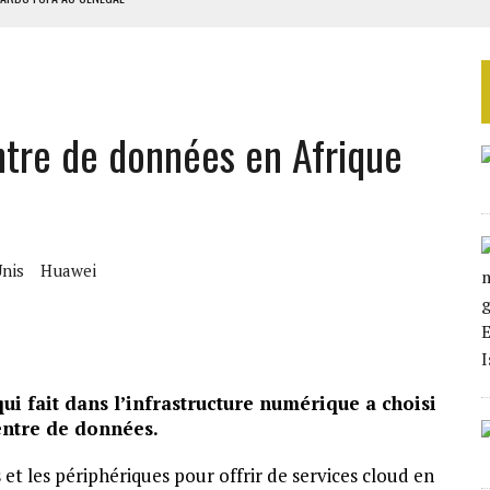
EURS D’ÉLECTRICITÉ SOLAIRE
LA FINALE AU MAROC
SOUTENIR DIOMAYE FAYE
ntre de données en Afrique
 4E PHASE DE L’APE
Unis
Huawei
i fait dans l’infrastructure numérique a choisi
entre de données.
 et les périphériques pour offrir de services cloud en