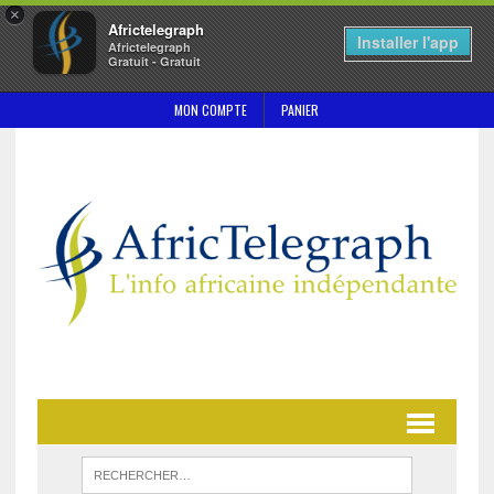
×
Africtelegraph
Installer l'app
Africtelegraph
Gratuit - Gratuit
MON COMPTE
PANIER