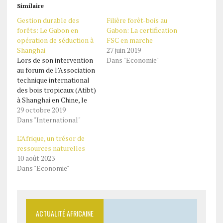
Similaire
Gestion durable des
Filière forêt-bois au
forêts: Le Gabon en
Gabon: La certification
opération de séduction à
FSC en marche
Shanghai
27 juin 2019
Lors de son intervention
Dans "Economie"
au forum de l’Association
technique international
des bois tropicaux (Atibt)
à Shanghai en Chine, le
ministre gabonais des
29 octobre 2019
Eaux, des Forêts, de la
Dans "International"
Mer, de l’Environnement,
L’Afrique, un trésor de
chargé du Plan climat et
ressources naturelles
du Plan d’affectation des
10 août 2023
terres du Gabon a lancé:
Dans "Economie"
« C’est le bon moment
pour investir…
ACTUALITÉ AFRICAINE