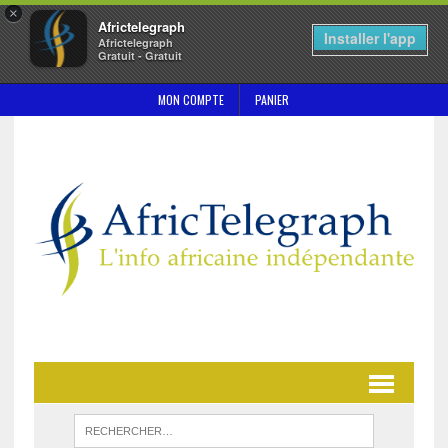
×
Africtelegraph
Installer l'app
Africtelegraph
Gratuit - Gratuit
MON COMPTE
PANIER