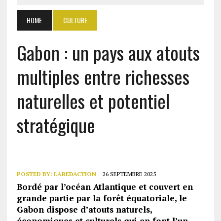
HOME
CULTURE
Gabon : un pays aux atouts
multiples entre richesses
naturelles et potentiel
stratégique
POSTED BY:
LAREDACTION
26 SEPTEMBRE 2025
Bordé par l’océan Atlantique et couvert en
grande partie par la forêt équatoriale, le
Gabon dispose d’atouts naturels,
économiques et culturels qui en font l’un