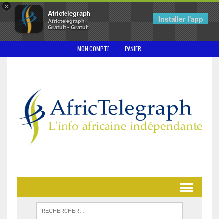
×
Africtelegraph
Installer l'app
Africtelegraph
Gratuit - Gratuit
MON COMPTE
PANIER