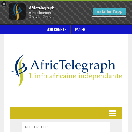
×
Africtelegraph
Installer l'app
Africtelegraph
Gratuit - Gratuit
MON COMPTE
PANIER