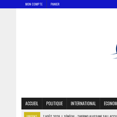
MON COMPTE
PANIER
ACCUEIL
POLITIQUE
INTERNATIONAL
ECONOM
URGENT:
7 AOÛT 2026
|
SÉNÉGAL : THIERNO ALASSANE SALL ACCU