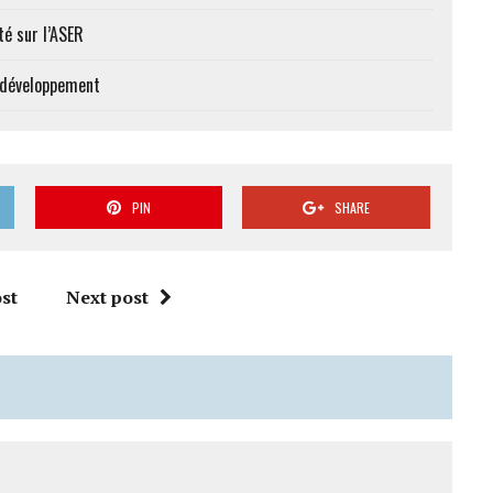
té sur l’ASER
e développement
PIN
SHARE
st
Next post