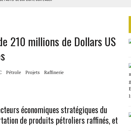
RIEN DE DÉVELOPPEMENT
 DU PROJET SÉNÉGALO-MAURITANIEN
 LA GRANDE CÔTE D’IVOIRE
e 210 millions de Dollars US
OUR L’INDÉPENDANCE
és
C
Pétrole
Projets
Raffinerie
 secteurs économiques stratégiques du
tation de produits pétroliers raffinés, et