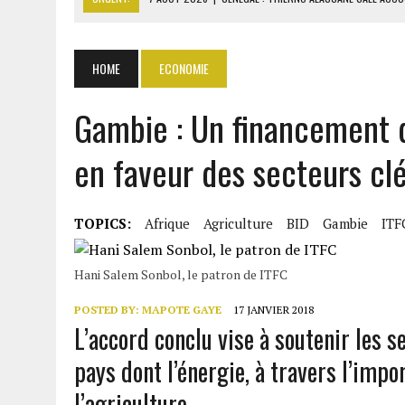
7 AOÛT 2026
|
LE PREMIER MINISTRE GUINÉEN SALUE LE MODÈLE IVOI
7 AOÛT 2026
|
GAZ GTA : KOSMOS ENERGY ACTUALISE L’AVANCEMENT
HOME
ECONOMIE
7 AOÛT 2026
|
OUATTARA APPELLE À L’UNION NATIONALE POUR BÂTIR
Gambie : Un financement d
7 AOÛT 2026
|
CÔTE D’IVOIRE : OUATTARA GRACIE 4 661 DÉTENUS P
en faveur des secteurs cl
TOPICS:
Afrique
Agriculture
BID
Gambie
ITF
Hani Salem Sonbol, le patron de ITFC
POSTED BY:
MAPOTE GAYE
17 JANVIER 2018
L’accord conclu vise à soutenir les
pays dont l’énergie, à travers l’impor
l’agriculture.