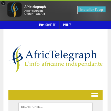
×
Africtelegraph
Installer l'app
Africtelegraph
Gratuit - Gratuit
MON COMPTE
PANIER