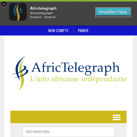
×
Africtelegraph
Installer l'app
Africtelegraph
Gratuit - Gratuit
MON COMPTE
PANIER