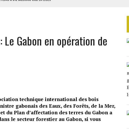
TAQUE MASSIVE AU GABON
RIEN DE DÉVELOPPEMENT
GUERPISSEMENTS ILLÉGAUX
s: Le Gabon en opération de
 DES ZONES À RISQUE
ociation technique international des bois
inistre gabonais des Eaux, des Forêts, de la Mer,
et du Plan d’affectation des terres du Gabon a
dans le secteur forestier au Gabon, si vous