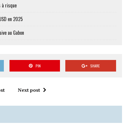
 à risque
s USD en 2025
sive au Gabon
PIN
SHARE
st
Next post