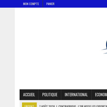
MON COMPTE
PANIER
ACCUEIL
POLITIQUE
INTERNATIONAL
ECONOM
URGENT:
7 AOÛT 2026
|
CENTRAFRIQUE : L’OR HISSE LES EXPORT