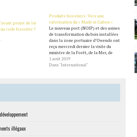
Produits forestiers: Vers une
valorisation du « Made in Gabon »
’avant projet de loi
Le nouveau port (NOIP) et des usines
eau code forestier ?
de transformation du bois installées
dans la zone portuaire d’Owendo ont
"
reçu mercredi dernier la visite du
ministre de la Forêt, de la Mer, de
l’Environnement chargé du plan
1 août 2019
climat, Lee White accompagné des
Dans "International"
responsables de son administration. A
cette occasion, le ministre…
e développement
ments illégaux