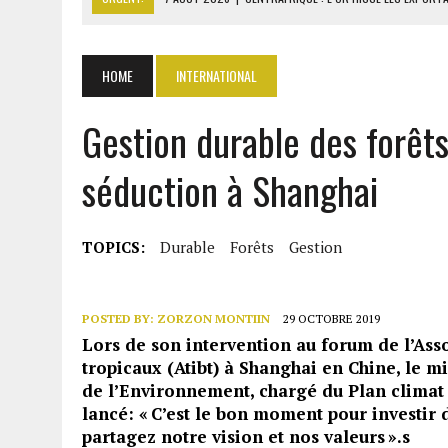
7 AOÛT 2026
|
LA SEEG REPREND LE CONTRÔLE APRÈS UNE CYBERAT
7 AOÛT 2026
|
LE PREMIER MINISTRE GUINÉEN SALUE LE MODÈLE IVOI
HOME
INTERNATIONAL
7 AOÛT 2026
|
OUATTARA ANNONCE DES SANCTIONS CONTRE LES DÉ
Gestion durable des forêt
7 AOÛT 2026
|
OUATTARA PROMET DE POURSUIVRE LA SÉCURISATION
séduction à Shanghai
TOPICS:
Durable
Forêts
Gestion
POSTED BY:
ZORZON MONTIIN
29 OCTOBRE 2019
Lors de son intervention au forum de l’Ass
tropicaux (Atibt) à Shanghai en Chine, le m
de l’Environnement, chargé du Plan climat 
lancé: « C’est le bon moment pour investir 
partagez notre vision et nos valeurs ».s