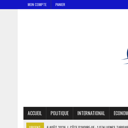
MON COMPTE
PANIER
ACCUEIL
POLITIQUE
INTERNATIONAL
ECONOM
URGENT:
6 AOÛT 2026
|
CÔTE D’IVOIRE-UE : 1 074 LIGNES TARIFA