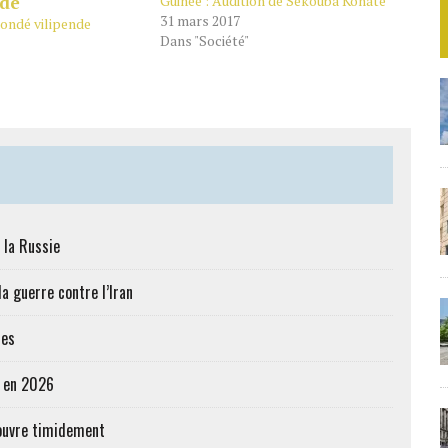
Guinée : Audition de Sékouba Konaté
31 mars 2017
Condé vilipende
Dans "Société"
 la Russie
a guerre contre l’Iran
res
e en 2026
’ouvre timidement