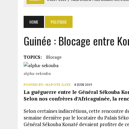
8 AOÛT 2026
|
LIBAN-SUD : LE CHANTIER DE RECONSTRUCTION DES V
8 AOÛT 2026
|
LE SÉNAT AMÉRICAIN ADOPTE UN PROJET DE SANCTIO
HOME
POLITIQUE
8 AOÛT 2026
|
L’ÉCONOMIE AMÉRICAINE PERD DES MILLIERS D’EMPLOI
Guinée : Blocage entre Ko
8 AOÛT 2026
|
L’UNIVERSITÉ LIBANAISE FRAGILISÉE PAR LES COUPES
TOPICS:
Blocage
alpha-sekouba
POSTED BY:
MAPOTE GAYE
8 JUIN 2019
La guéguerre entre le Général Sékouba Kona
Selon nos confrères d’Africaguinée, la ren
Selon certaines indiscrétions, cette rencontre d
semaine dernière par le locataire du Palais Sék
Général Sékouba Konaté devaient profiter de ce