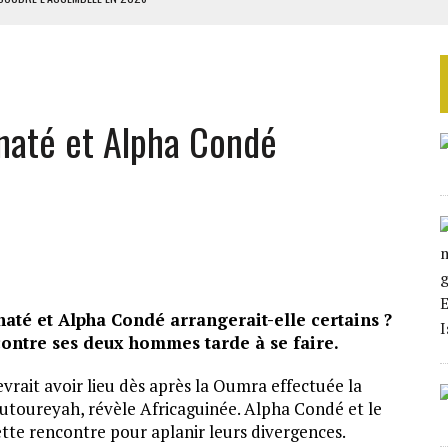
ILLAGES S’OUVRE TIMIDEMENT
NS CONTRE LA RUSSIE
S AVEC LA GUERRE CONTRE L’IRAN
naté et Alpha Condé
 BUDGÉTAIRES
té et Alpha Condé arrangerait-elle certains ?
contre ses deux hommes tarde à se faire.
evrait avoir lieu dès après la Oumra effectuée la
outoureyah, révèle Africaguinée. Alpha Condé et le
tte rencontre pour aplanir leurs divergences.