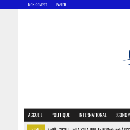
MON COMPTE
PANIER
ACCUEIL
POLITIQUE
INTERNATIONAL
ECONOM
URGENT:
8 AOÛT 2026
|
TALLA SYLLA APPELLE DIOMAYE FAYE À DI