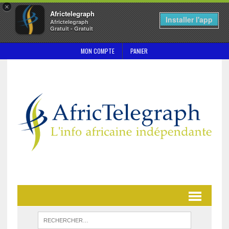
×
Africtelegraph
Installer l'app
Africtelegraph
Gratuit - Gratuit
MON COMPTE
PANIER