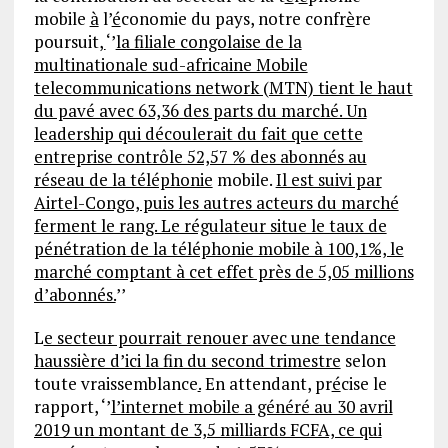
mobile
à
l’
é
conomie du pays, notre confr
è
re
poursuit
,
‘’
la filiale congolaise de la
multinationale sud-africaine Mobile
telecommunications network (MTN) tient le haut
du pavé avec 63,36 des parts du marché. Un
leadership qui découlerait du fait que cette
entreprise contrôle 52,57 % des abonnés au
réseau de la téléphonie
mobile.
Il est suivi par
Airtel-Congo, puis les autres acteurs du marché
ferment le rang. Le régulateur situe le taux de
pénétration de la téléphonie mobile à 100,1%, le
marché comptant à cet effet près de 5,05 millions
d’abonnés.
’’
L
e secteur pourrait renouer avec une tendance
haussière d’ici la fin du second trimestre
selon
toute vraissemblance
.
En attendant, pr
é
cise le
rapport, ‘’
l’internet mobile a généré au 30 avril
2019 un montant de 3,5 milliards FCFA, ce qui