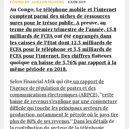
POSTED BY:
ZORZON MONTIIN
8 JUIN 2019
Au Congo, L
e téléphone mobile et l’internet
comptent parmi des niches de ressources
sures pour le trésor public. A
preuve, a
u
terme du premier trimestre de l’année, 15,8
milliards de FCFA
ont
é
t
é
engrangés dans
les caisses de l’Etat dont 12,3 milliards de
FCFA pour le téléphone et 3,5 milliards de
FCFA pour l’internet. Des chiffres
flatteurs
quoique
en baisse de 3,76% par rapport à la
même période en 2018.
Selon Financial Afrik qui cite
un rapport de
l’Agence de régulation de postes et des
communications électroniques (ARPCE),
‘’
cette
baisse de revenus s’explique par une conjoncture
difficile qui touche les principaux secteurs de
production, notamment le pétrole où le pays tire
plus de 80% de ses revenus.
’’
Dans les détails
de
la contribution du secteur de la t
é
l
é
phonie