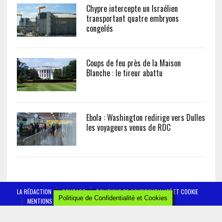
Chypre intercepte un Israélien
transportant quatre embryons
congelés
Coups de feu près de la Maison
Blanche : le tireur abattu
Ebola : Washington redirige vers Dulles
les voyageurs venus de RDC
LA RÉDACTION
CONTACT
POLITIQUE DE CONFIDENTIALITÉ ET COOKIE
Politique de Confidentialité et Cookies
MENTIONS LÉGALES
AFRICTELEGRAPH - ALL RIGHTS RESERVED 2019