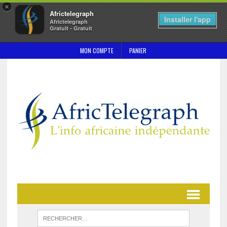
×
Africtelegraph
Installer l'app
Africtelegraph
Gratuit - Gratuit
MON COMPTE
PANIER