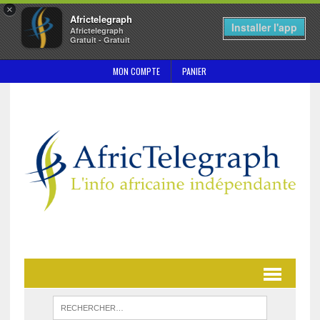
×
Africtelegraph
Installer l'app
Africtelegraph
Gratuit - Gratuit
MON COMPTE
PANIER