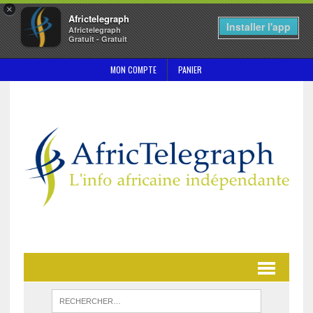
×
Africtelegraph
Installer l'app
Africtelegraph
Gratuit - Gratuit
MON COMPTE
PANIER