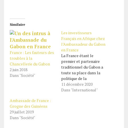
Similaire
Les investisseurs
Français en Afrique chez
l’Ambassadeur du Gabon
en France
France : Les fauteurs des
La France étant le
troubles à la
premier et partenaire
Chancellerie du Gabon
traditionnel du Gabon a
2 juin 2018
toute sa place dans la
Dans "Société"
politique de la
diversification
11 décembre 2020
économique prônée par
Dans "International"
le Président de la
Ambassade de France :
République, Chef de
Grogne des Guinéens
l’Etat, Ali Bongo
29 juillet 2019
Ondimba Une délégation
Dans "Société"
du Conseil Français des
Investisseurs en Afrique