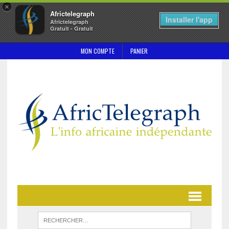
×
Africtelegraph
Installer l'app
Africtelegraph
Gratuit - Gratuit
MON COMPTE
PANIER