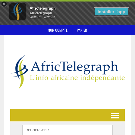
×
Africtelegraph
Installer l'app
Africtelegraph
Gratuit - Gratuit
MON COMPTE
PANIER