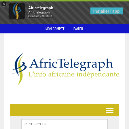
×
Africtelegraph
Installer l'app
Africtelegraph
Gratuit - Gratuit
MON COMPTE
PANIER