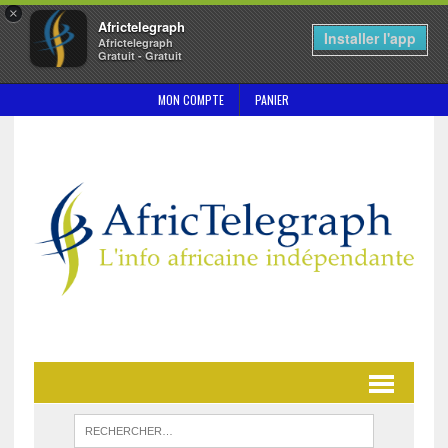
×
Africtelegraph
Installer l'app
Africtelegraph
Gratuit - Gratuit
MON COMPTE
PANIER