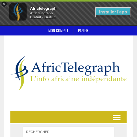
×
Africtelegraph
Installer l'app
Africtelegraph
Gratuit - Gratuit
MON COMPTE
PANIER