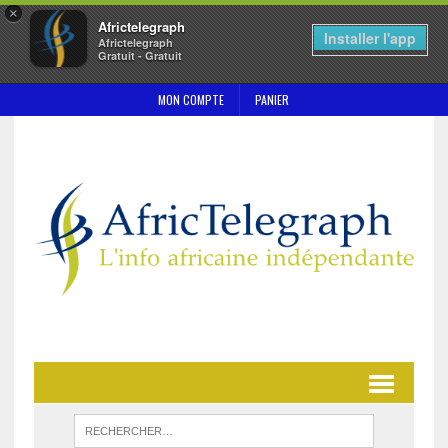
×
Africtelegraph
Installer l'app
Africtelegraph
Gratuit - Gratuit
MON COMPTE
PANIER