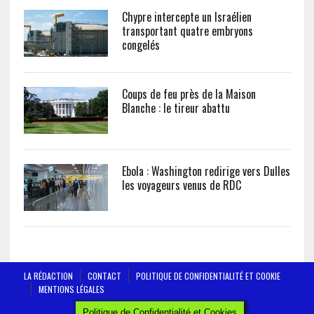
Chypre intercepte un Israélien
transportant quatre embryons
congelés
Coups de feu près de la Maison
Blanche : le tireur abattu
Ebola : Washington redirige vers Dulles
les voyageurs venus de RDC
LA RÉDACTION
CONTACT
POLITIQUE DE CONFIDENTIALITÉ ET COOKIE
MENTIONS LÉGALES
AFRICTELEGRAPH - ALL RIGHTS RESERVED 2019
Politique de Confidentialité et Cookies