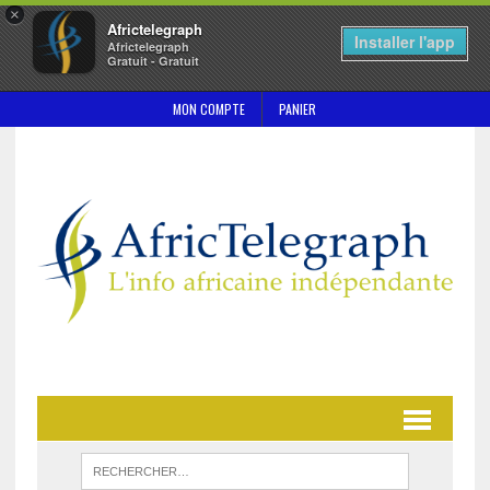
×
Africtelegraph
Installer l'app
Africtelegraph
Gratuit - Gratuit
MON COMPTE
PANIER