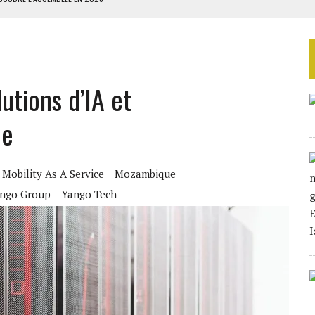
ILLAGES S’OUVRE TIMIDEMENT
NS CONTRE LA RUSSIE
S AVEC LA GUERRE CONTRE L’IRAN
utions d’IA et
 BUDGÉTAIRES
ue
Mobility As A Service
Mozambique
ngo Group
Yango Tech