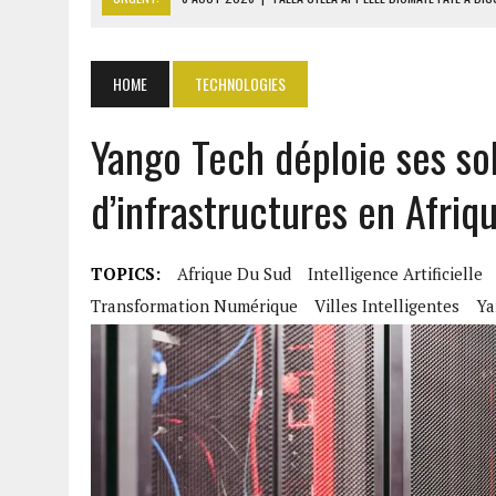
8 AOÛT 2026
|
LIBAN-SUD : LE CHANTIER DE RECONSTRUCTION DES V
8 AOÛT 2026
|
LE SÉNAT AMÉRICAIN ADOPTE UN PROJET DE SANCTIO
HOME
TECHNOLOGIES
8 AOÛT 2026
|
L’ÉCONOMIE AMÉRICAINE PERD DES MILLIERS D’EMPLOI
Yango Tech déploie ses sol
8 AOÛT 2026
|
L’UNIVERSITÉ LIBANAISE FRAGILISÉE PAR LES COUPES
d’infrastructures en Afriq
TOPICS:
Afrique Du Sud
Intelligence Artificielle
Transformation Numérique
Villes Intelligentes
Ya