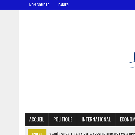
MON COMPTE
PANIER
ACCUEIL
POLITIQUE
INTERNATIONAL
ECONOM
URGENT:
8 AOÛT 2026
|
TALLA SYLLA APPELLE DIOMAYE FAYE À DI