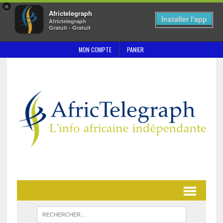
×
Africtelegraph
Installer l'app
Africtelegraph
Gratuit - Gratuit
MON COMPTE
PANIER