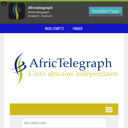
×
Africtelegraph
Installer l'app
Africtelegraph
Gratuit - Gratuit
MON COMPTE
PANIER