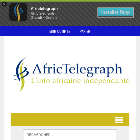
×
Africtelegraph
Installer l'app
Africtelegraph
Gratuit - Gratuit
MON COMPTE
PANIER