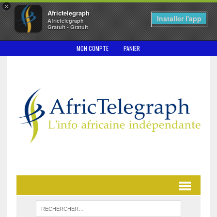
×
Africtelegraph
Installer l'app
Africtelegraph
Gratuit - Gratuit
MON COMPTE
PANIER