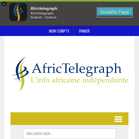
×
Africtelegraph
Installer l'app
Africtelegraph
Gratuit - Gratuit
MON COMPTE
PANIER