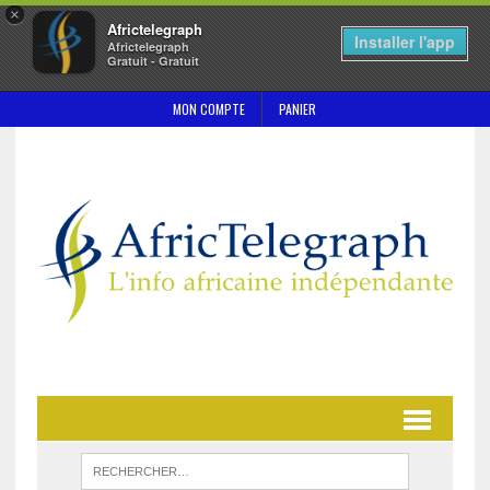
×
Africtelegraph
Installer l'app
Africtelegraph
Gratuit - Gratuit
MON COMPTE
PANIER