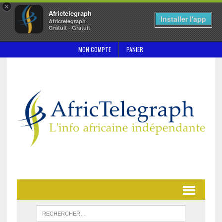
×
Africtelegraph
Installer l'app
Africtelegraph
Gratuit - Gratuit
MON COMPTE
PANIER