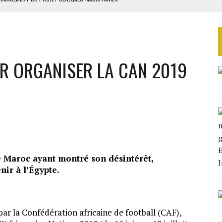
 LA GRANDE CÔTE D’IVOIRE
SIER SOCIAL DE MOANDA
ÉRIFIER LE DÉSARMEMENT DU HEZBOLLAH
UR ORGANISER LA CAN 2019
TON UN PROJET D’ACCORD
e Maroc ayant montré son désintérêt,
nir à l’Égypte.
ar la Confédération africaine de football (CAF),