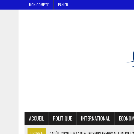
MON COMPTE
PANIER
ACCUEIL
POLITIQUE
INTERNATIONAL
ECONOM
URGENT:
7 AOÛT 2026
|
GAZ GTA : KOSMOS ENERGY ACTUALISE L