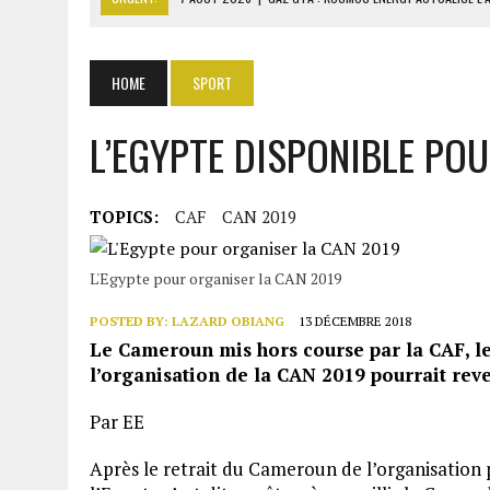
7 AOÛT 2026
|
OUATTARA APPELLE À L’UNION NATIONALE POUR BÂTIR
8 AOÛT 2026
|
COMILOG : LA MINISTRE DU TRAVAIL REPREND LE DOS
HOME
SPORT
8 AOÛT 2026
|
LIBAN-ISRAËL : ACCORD SUR LES PAYS CHARGÉS DE V
L’EGYPTE DISPONIBLE PO
8 AOÛT 2026
|
DÉTROIT D’ORMUZ : MASCATE TRANSMET À WASHING
TOPICS:
CAF
CAN 2019
L'Egypte pour organiser la CAN 2019
POSTED BY:
LAZARD OBIANG
13 DÉCEMBRE 2018
Le Cameroun mis hors course par la CAF, l
l’organisation de la CAN 2019 pourrait reve
Par EE
Après le retrait du Cameroun de l’organisation p