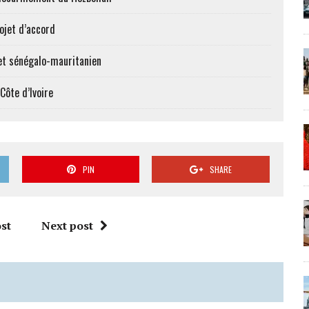
ojet d’accord
et sénégalo-mauritanien
Côte d’Ivoire
PIN
SHARE
st
Next post