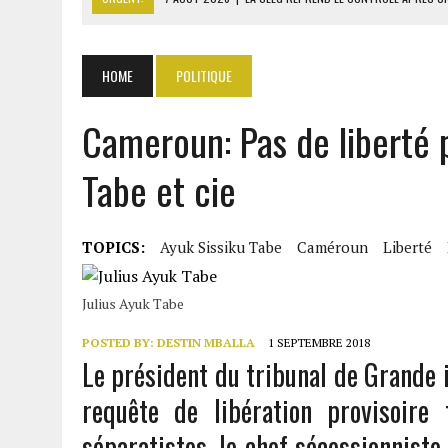
7 AOÛT 2026
|
GHANA : 1,7 MILLIARD $ DE PERTES SUR LES ACHATS 
6 AOÛT 2026
|
CAN FÉMININE : LA CÔTE D’IVOIRE ET L’AFRIQUE DU 
HOME
POLITIQUE
6 AOÛT 2026
|
MONDIAL 2030 : INFANTINO ACCUSÉ D’AVOIR PROMIS 
Cameroun: Pas de liberté p
7 AOÛT 2026
|
CENTRAFRIQUE : L’OR HISSE LES EXPORTATIONS À 313
Tabe et cie
TOPICS:
Ayuk Sissiku Tabe
Caméroun
Liberté
Julius Ayuk Tabe
POSTED BY:
DESTIN MBALLA
1 SEPTEMBRE 2018
Le président du tribunal de Grande 
requête de libération provisoire
séparatistes. le chef sécessionniste