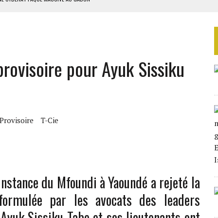
D’OR EN 2025
SUD DÉCROCHENT LEUR QUALIFICATION POUR LES QUARTS DE FINALE
LA FINALE AU MAROC
rovisoire pour Ayuk Sissiku
 MILLIONS USD EN 2025
Provisoire
T-Cie
instance du Mfoundi à Yaoundé a rejeté la
 formulée par les avocats des leaders
 Ayuk Sissiku Tabe et ses lieutenants ont