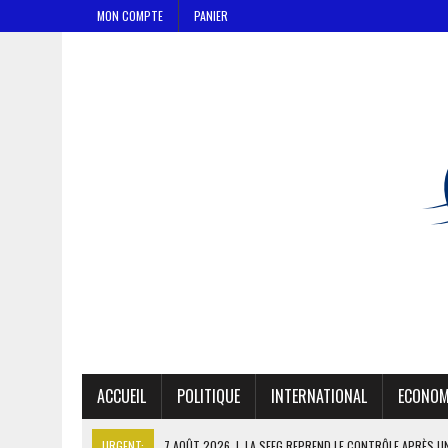
MON COMPTE
PANIER
ACCUEIL
POLITIQUE
INTERNATIONAL
ECONOM
URGENT:
7 AOÛT 2026
|
LA SEEG REPREND LE CONTRÔLE APRÈS U