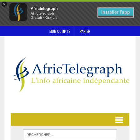
×
Africtelegraph
Installer l'app
Africtelegraph
Gratuit - Gratuit
MON COMPTE
PANIER